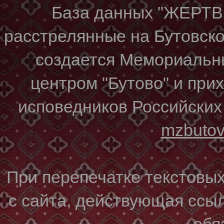
База данных "ЖЕР
расстрелянные на Бутовском
создается Мемориальн
центром "Бутово" и при
исповедников Российских
mzbuto
При перепечатке текстовы
с сайта, действующая ссы
обя