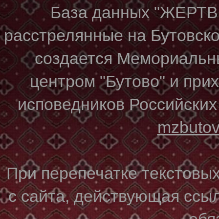
База данных "ЖЕР
расстрелянные на Бутовском
создается Мемориальн
центром "Бутово" и при
исповедников Российских
mzbuto
При перепечатке текстовы
с сайта, действующая ссы
обя