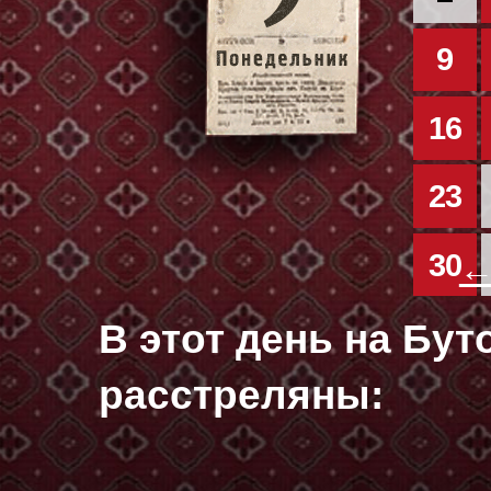
9
16
23
30
←
В этот день на Бу
расстреляны: