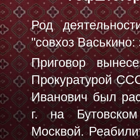
Род деятельност
"совхоз Васькино: 
Приговор вынес
Прокуратурой ССС
Иванович был ра
г.
на Бутовском
Москвой. Реабили