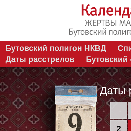
Бутовский полигон НКВД
Сп
Даты расстрелов
Бутовский
Даты 
АВГУСТА
2