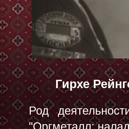
Гирхе Рейн
Род деятельност
"Оргметалл: налад