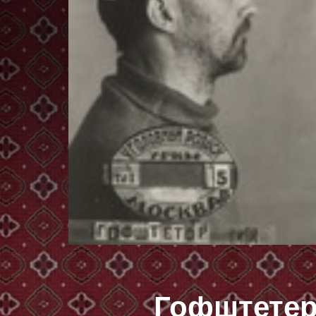
Гофштетер