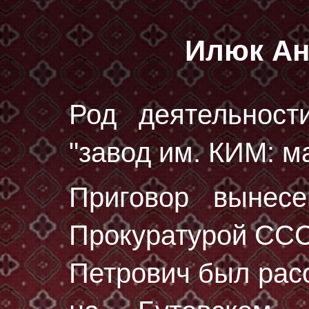
Илюк Ан
Род деятельност
"завод им. КИМ: м
Приговор вынес
Прокуратурой ССС
Петрович был рас