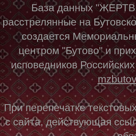
База данных "ЖЕР
расстрелянные на Бутовском
создается Мемориальн
центром "Бутово" и при
исповедников Российских
mzbuto
При перепечатке текстовы
с сайта, действующая ссы
обя