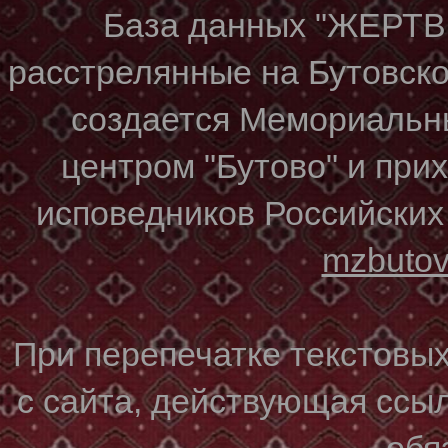
База данных "ЖЕР
расстрелянные на Бутовском
создается Мемориальн
центром "Бутово" и при
исповедников Российских
mzbuto
При перепечатке текстовы
с сайта, действующая ссы
обя