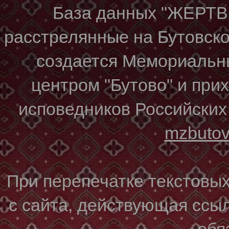
База данных "ЖЕР
расстрелянные на Бутовском
создается Мемориальн
центром "Бутово" и при
исповедников Российских
mzbuto
При перепечатке текстовы
с сайта, действующая ссы
обя