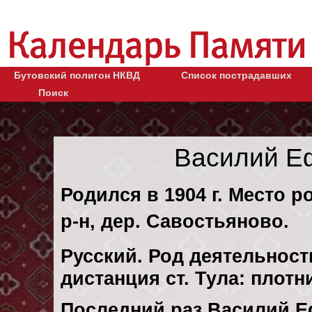
Бутовский полигон НКВД
Список пострадавших
Поиск
Василий Е
Родился в 1904 г. Место р
р-н, дер. Савостьяново.
Русский. Род деятельност
дистанция ст. Тула: плот
Последний раз Василий 