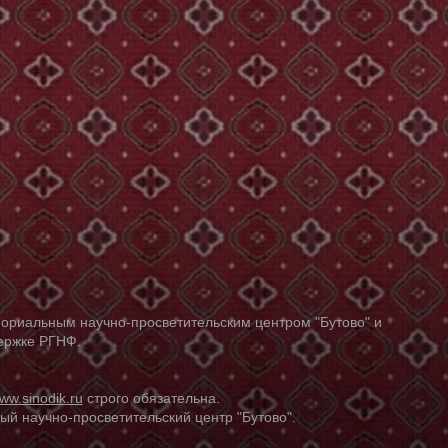
ориальным научно-просветительским центром "Бутово" и
держке РГНФ.
ww.sinodik.ru
строго обязательна.
й научно-просветительский центр "Бутово".