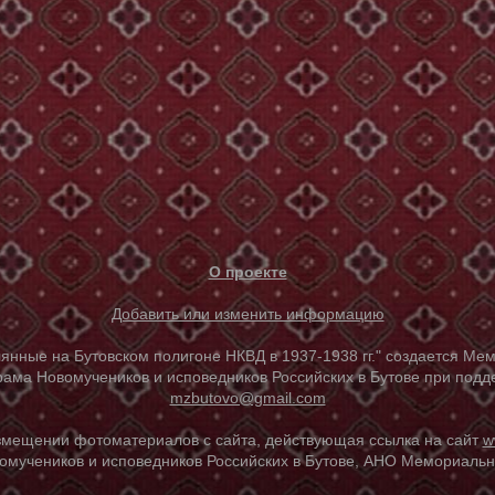
О проекте
Добавить или изменить информацию
е на Бутовском полигоне НКВД в 1937-1938 гг." создается Мем
ама Новомучеников и исповедников Российских в Бутове при под
mzbutovo@gmail.com
азмещении фотоматериалов с сайта, действующая ссылка на сайт
w
омучеников и исповедников Российских в Бутове, АНО Мемориальны