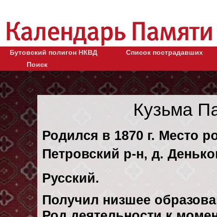
Бутовский полигон НКВД
Список пострадавших
Поиск
Кузьма П
Родился в 1870 г. Место р
Петровский р-н, д. Денько
Русский.
Получил низшее образова
Род деятельности к момен