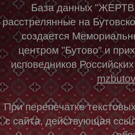
База данных "ЖЕР
расстрелянные на Бутовском
создается Мемориальн
центром "Бутово" и при
исповедников Российских
mzbuto
При перепечатке текстовы
с сайта, действующая ссы
обя