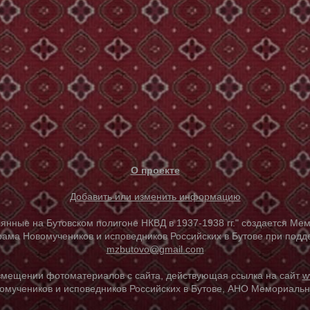
О проекте
Добавить или изменить информацию
е на Бутовском полигоне НКВД в 1937-1938 гг." создается Мем
ама Новомучеников и исповедников Российских в Бутове при под
mzbutovo@gmail.com
азмещении фотоматериалов с сайта, действующая ссылка на сайт
w
омучеников и исповедников Российских в Бутове, АНО Мемориальны