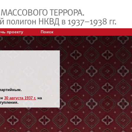
чь проекту
Поиск
спартийным.
ян
30 августа 1937 г.
на
тупления.