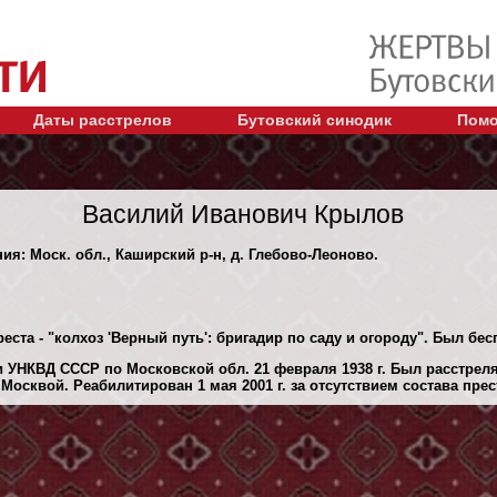
Даты расстрелов
Бутовский синодик
Помо
Василий Иванович Крылов
ния: Моск. обл., Каширский р-н, д. Глебово-Леоново.
еста - "колхоз 'Верный путь': бригадир по саду и огороду". Был бе
 УНКВД СССР по Московской обл. 21 февраля 1938 г. Был расстрел
осквой. Реабилитирован 1 мая 2001 г. за отсутствием состава прес