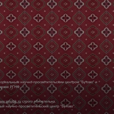
ориальным научно-просветительским центром "Бутово" и
держке РГНФ.
ww.sinodik.ru
строго обязательна.
й научно-просветительский центр "Бутово".