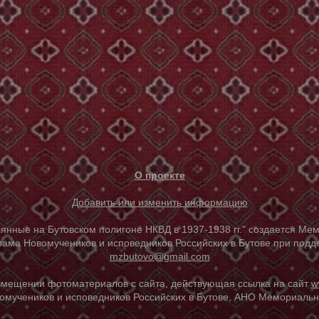
О проекте
Добавить или изменить информацию
е на Бутовском полигоне НКВД в 1937-1938 гг." создается Мем
ама Новомучеников и исповедников Российских в Бутове при под
mzbutovo@gmail.com
азмещении фотоматериалов с сайта, действующая ссылка на сайт
w
омучеников и исповедников Российских в Бутове, АНО Мемориальны