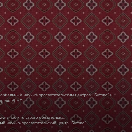
ориальным научно-просветительским центром "Бутово" и
держке РГНФ.
ww.sinodik.ru
строго обязательна.
й научно-просветительский центр "Бутово".