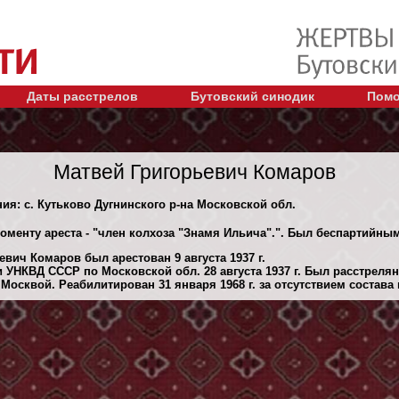
Даты расстрелов
Бутовский синодик
Помо
Матвей Григорьевич Комаров
ния: с. Кутьково Дугнинского р-на Московской обл.
оменту ареста - "член колхоза "Знамя Ильича".". Был беспартийным
вич Комаров был арестован 9 августа 1937 г.
 УНКВД СССР по Московской обл. 28 августа 1937 г. Был расстреля
осквой. Реабилитирован 31 января 1968 г. за отсутствием состава