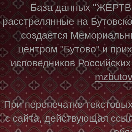
База данных "ЖЕР
расстрелянные на Бутовском
создается Мемориальн
центром "Бутово" и при
исповедников Российских
mzbuto
При перепечатке текстовы
с сайта, действующая ссы
обя