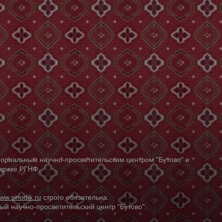
ориальным научно-просветительским центром "Бутово" и
держке РГНФ.
ww.sinodik.ru
строго обязательна.
й научно-просветительский центр "Бутово".