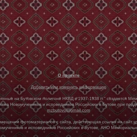
О проекте
Добавить или изменить информацию
е на Бутовском полигоне НКВД в 1937-1938 гг." создается Мем
ама Новомучеников и исповедников Российских в Бутове при под
mzbutovo@gmail.com
азмещении фотоматериалов с сайта, действующая ссылка на сайт
w
омучеников и исповедников Российских в Бутове, АНО Мемориальны