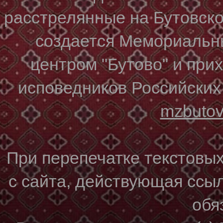
расстрелянные на Бутовском
создается Мемориальн
центром "Бутово" и при
исповедников Российских
mzbuto
При перепечатке текстовы
с сайта, действующая ссы
обя