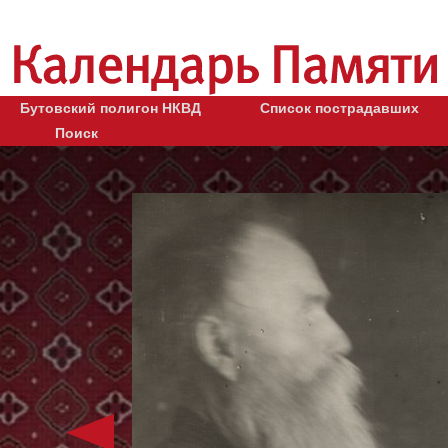
Бутовский полигон НКВД
Список пострадавших
Поиск