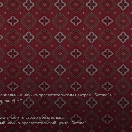
ориальным научно-просветительским центром "Бутово" и
держке РГНФ.
ww.sinodik.ru
строго обязательна.
й научно-просветительский центр "Бутово".