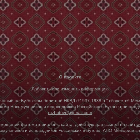
О проекте
Добавить или изменить информацию
е на Бутовском полигоне НКВД в 1937-1938 гг." создается Мем
ама Новомучеников и исповедников Российских в Бутове при под
mzbutovo@gmail.com
азмещении фотоматериалов с сайта, действующая ссылка на сайт
w
омучеников и исповедников Российских в Бутове, АНО Мемориальны