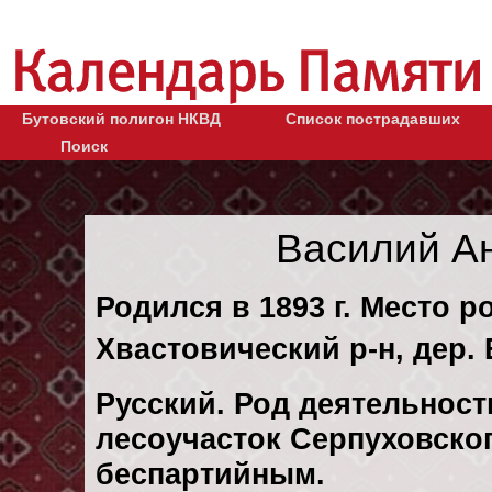
Бутовский полигон НКВД
Список пострадавших
Поиск
Василий А
Родился в 1893 г. Место р
Хвастовический р-н, дер. 
Русский. Род деятельност
лесоучасток Серпуховског
беспартийным.