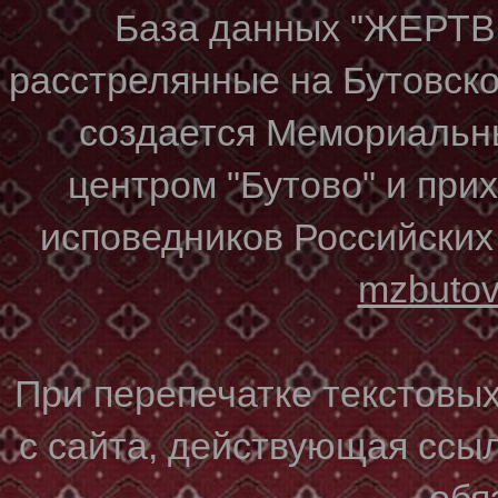
База данных "ЖЕР
расстрелянные на Бутовском
создается Мемориальн
центром "Бутово" и при
исповедников Российских
mzbuto
При перепечатке текстовы
с сайта, действующая ссы
обя