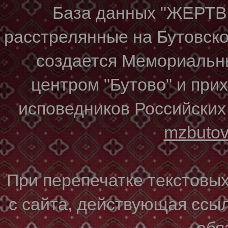
База данных "ЖЕР
расстрелянные на Бутовском
создается Мемориальн
центром "Бутово" и при
исповедников Российских
mzbuto
При перепечатке текстовы
с сайта, действующая ссы
обя