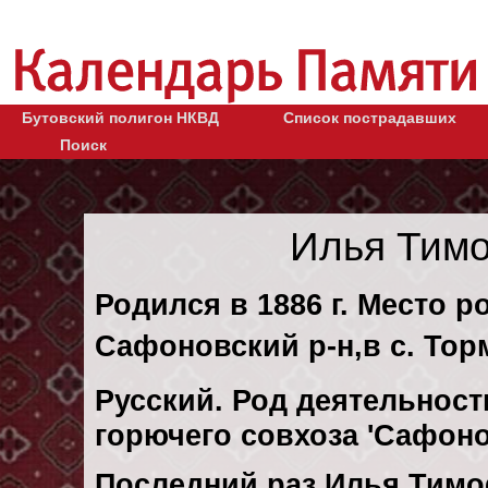
Бутовский полигон НКВД
Список пострадавших
Поиск
Илья Тим
Родился в 1886 г. Место р
Сафоновский р-н,в с. Тор
Русский. Род деятельност
горючего совхоза 'Сафон
Последний раз Илья Тим