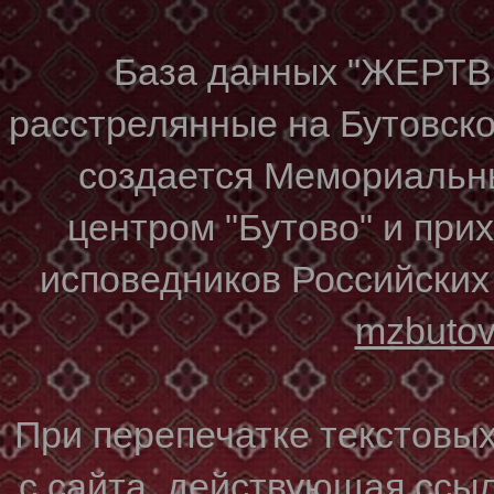
База данных "ЖЕР
расстрелянные на Бутовском
создается Мемориальн
центром "Бутово" и при
исповедников Российских
mzbuto
При перепечатке текстовы
с сайта, действующая ссы