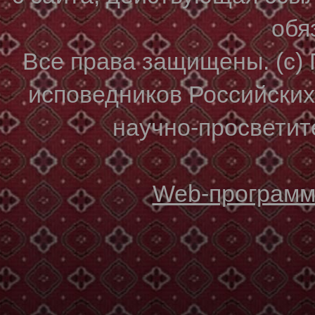
обя
Все права защищены. (с)
исповедников Российски
научно-просветите
Web-программи