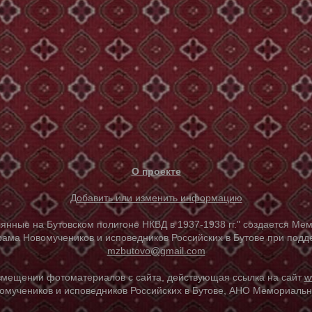
О проекте
Добавить или изменить информацию
е на Бутовском полигоне НКВД в 1937-1938 гг." создается Мем
ама Новомучеников и исповедников Российских в Бутове при под
mzbutovo@gmail.com
азмещении фотоматериалов с сайта, действующая ссылка на сайт
w
омучеников и исповедников Российских в Бутове, АНО Мемориальны