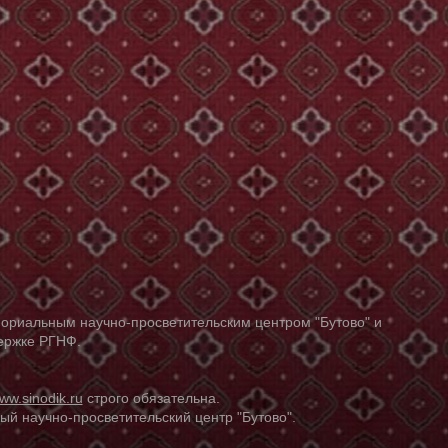
ориальным научно-просветительским центром "Бутово" и
держке РГНФ.
ww.sinodik.ru
строго обязательна.
й научно-просветительский центр "Бутово".