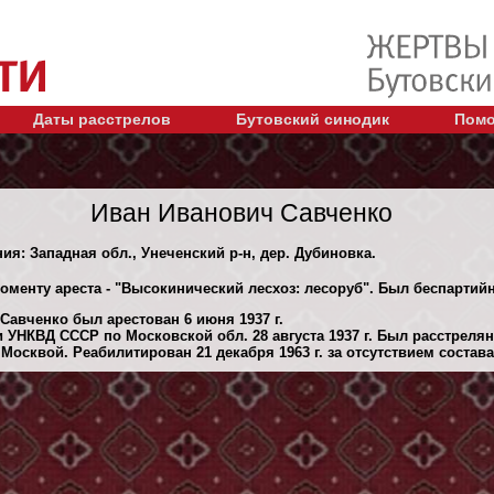
Даты расстрелов
Бутовский синодик
Помо
Иван Иванович Савченко
ния: Западная обл., Унеченский р-н, дер. Дубиновка.
моменту ареста - "Высокинический лесхоз: лесоруб". Был беспартий
Савченко был арестован 6 июня 1937 г.
 УНКВД СССР по Московской обл. 28 августа 1937 г. Был расстреля
осквой. Реабилитирован 21 декaбря 1963 г. за отсутствием состава