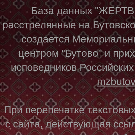
База данных "ЖЕР
расстрелянные на Бутовском
создается Мемориальн
центром "Бутово" и при
исповедников Российских
mzbuto
При перепечатке текстовы
с сайта, действующая ссы