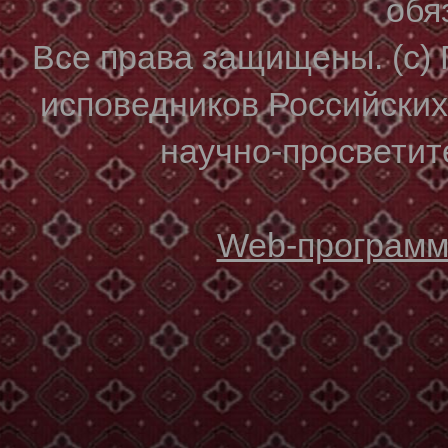
обя
Все права защищены. (с)
исповедников Российски
научно-просветите
Web-программи