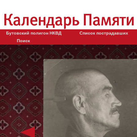
Бутовский полигон НКВД
Список пострадавших
Поиск