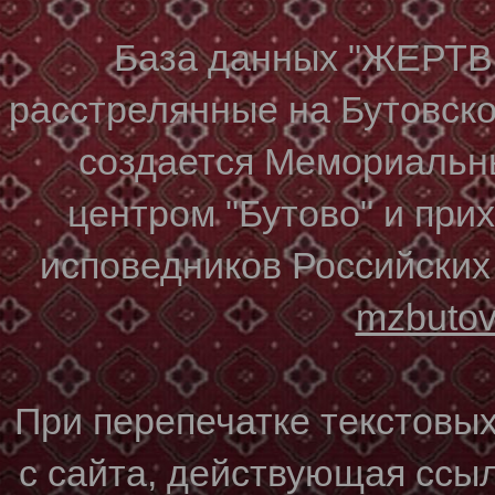
База данных "ЖЕР
расстрелянные на Бутовском
создается Мемориальн
центром "Бутово" и при
исповедников Российских
mzbuto
При перепечатке текстовы
с сайта, действующая ссы