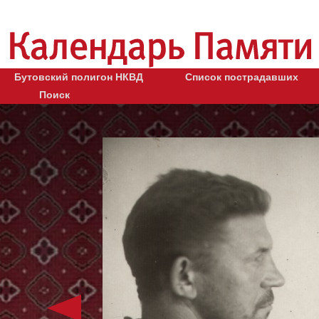
Бутовский полигон НКВД
Список пострадавших
Поиск