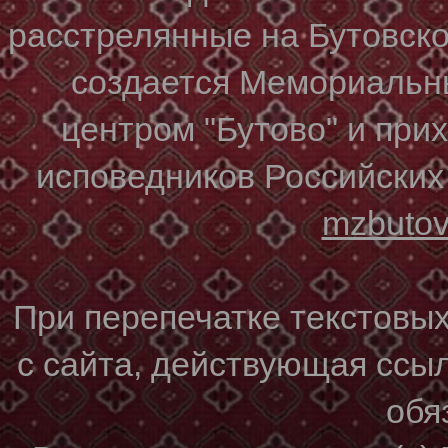
расстрелянные на Бутовском
создается Мемориальн
центром "Бутово" и при
исповедников Российских
mzbuto
При перепечатке текстовы
с сайта, действующая ссы
обя