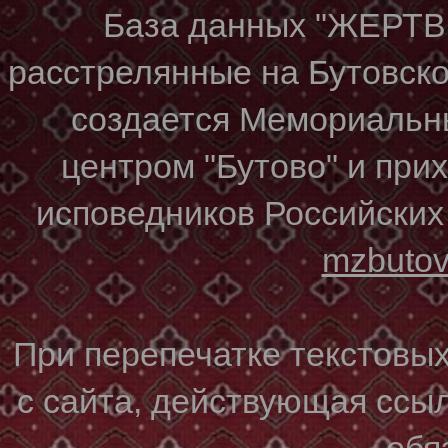
База данных "ЖЕР
расстрелянные на Бутовском
создается Мемориальн
центром "Бутово" и при
исповедников Российских
mzbuto
При перепечатке текстовы
с сайта, действующая ссы
обя