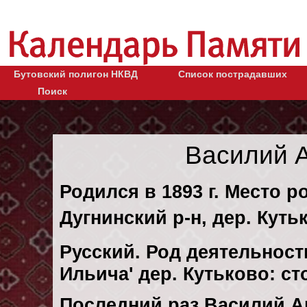
Бутовский полигон НКВД
Список пострадавших
Поиск
Василий 
Родился в 1893 г. Место р
Дугнинский р-н, дер. Куть
Русский. Род деятельности
Ильича' дер. Кутьково: с
Последний раз Василий А