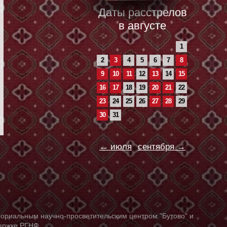
Даты расстрелов
в августе
1
2
3
4
5
6
7
8
9
10
11
12
13
14
15
16
17
18
19
20
21
22
23
24
25
26
27
28
29
30
31
← июля
сентября →
ориальным научно-просветительским центром "Бутово" и
держке РГНФ.