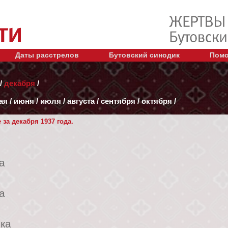
Даты расстрелов
Бутовский синодик
Помо
/
декабря
/
ая
/
июня
/
июля
/
августа
/
сентября
/
октября
/
за декабря 1937 года.
а
а
ка