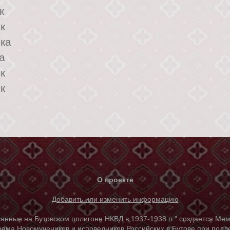
к
к
ка
а
к
к
О проекте
Добавить или изменить информацию
е на Бутовском полигоне НКВД в 1937-1938 гг." создается Мем
ама Новомучеников и исповедников Российских в Бутове при под