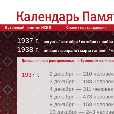
Бутовский полигон НКВД
Список пострадавших
1937 г.
августа
/
сентября
/
октября
/
ноября
1938 г.
января
/
февраля
/
марта
/
апреля
/
м
Данные о числе расстрелянных на Бутовском полигоне 
2 декабря —
210 человек
1937 г.
3 декабря —
133 человек
4 декабря —
311 человек
8 декабря —
473 человек
9 декабря —
158 человек
10 декабря —
243 челове