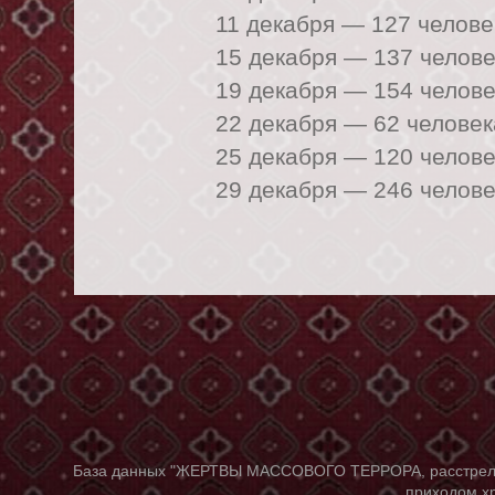
11 декабря —
127 челове
15 декабря —
137 челове
19 декабря —
154 челове
22 декабря —
62 человек
25 декабря —
120 челове
29 декабря —
246 челове
База данных "ЖЕРТВЫ МАССОВОГО ТЕРРОРА, расстрелянны
приходом хр