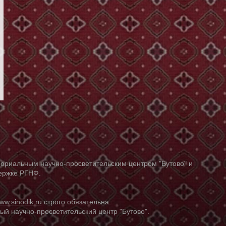
ориальным научно-просветительским центром "Бутово" и
держке РГНФ.
ww.sinodik.ru
строго обязательна.
й научно-просветительский центр "Бутово".