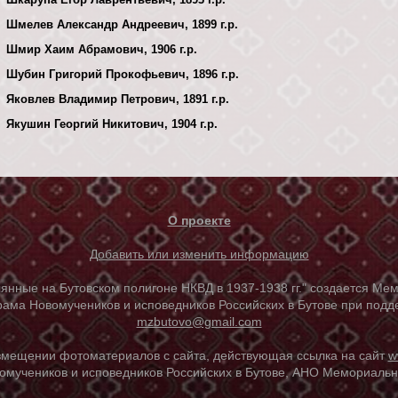
Шмелев Александр Андреевич, 1899 г.р.
Шмир Хаим Абрамович, 1906 г.р.
Шубин Григорий Прокофьевич, 1896 г.р.
Яковлев Владимир Петрович, 1891 г.р.
Якушин Георгий Никитович, 1904 г.р.
О проекте
Добавить или изменить информацию
е на Бутовском полигоне НКВД в 1937-1938 гг." создается Мем
ама Новомучеников и исповедников Российских в Бутове при под
mzbutovo@gmail.com
азмещении фотоматериалов с сайта, действующая ссылка на сайт
w
омучеников и исповедников Российских в Бутове, АНО Мемориальны