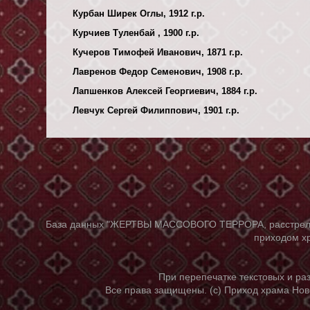
Курбан Ширек Оглы, 1912 г.р.
Курчиев Туленбай , 1900 г.р.
Кучеров Тимофей Иванович, 1871 г.р.
Лавренов Федор Семенович, 1908 г.р.
Лапшенков Алексей Георгиевич, 1884 г.р.
Левчук Сергей Филиппович, 1901 г.р.
База данных "ЖЕРТВЫ МАССОВОГО ТЕРРОРА, расстрелянны
приходом хр
При перепечатке текстовых и р
Все права защищены. (с) Приход храма Нов