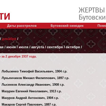
Даты расстрелов
Бутовский синодик
Помо
/
декабря
/
ая
/
июня
/
июля
/
августа
/
сентября
/
октября
/
за 2 декабря 1937 года.
Лобызенко Тимофей Васильевич, 1904 г.р.
Лукьянчиков Михаил Филиппович, 1897 г.р.
Лысенков Александр Иванович, 1908 г.р.
Мазурин Евгений Николаевич, 1913 г.р.
Мазуров Андрей Антонович, 1904 г.р.
Макаров Сергей Павлович, 1887 г.р.