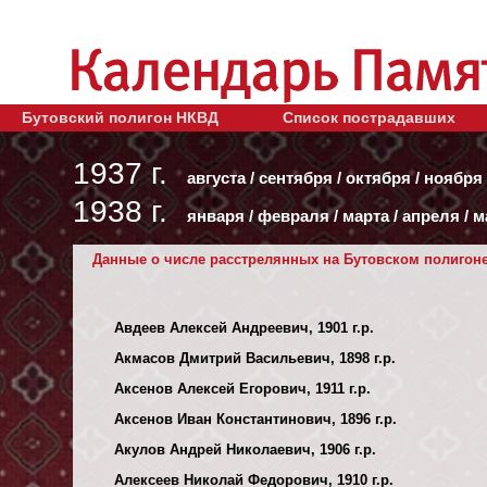
Бутовский полигон НКВД
Список пострадавших
1937 г.
августа
/
сентября
/
октября
/
ноября
1938 г.
января
/
февраля
/
марта
/
апреля
/
м
Данные о числе расстрелянных на Бутовском полигоне 
Авдеев Алексей Андреевич, 1901 г.р.
Акмасов Дмитрий Васильевич, 1898 г.р.
Аксенов Алексей Егорович, 1911 г.р.
Аксенов Иван Константинович, 1896 г.р.
Акулов Андрей Николаевич, 1906 г.р.
Алексеев Николай Федорович, 1910 г.р.