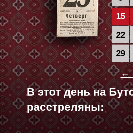
15
22
29
← 
В этот день на Бу
расстреляны: