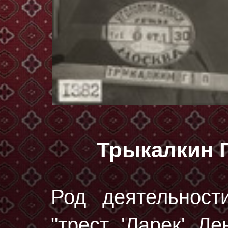
Трыкалкин 
Род деятельност
"трест 'Ларек' Ле