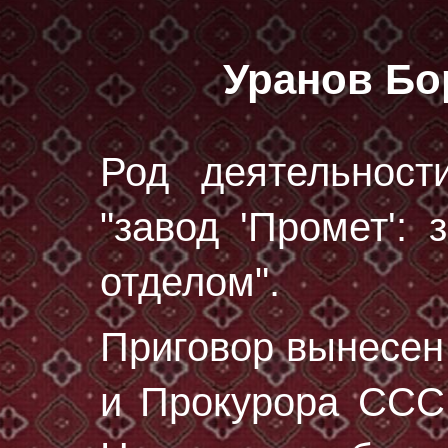
Уранов Бо
Род деятельност
"завод 'Промет':
отделом".
Приговор вынесе
и Прокурора СССР