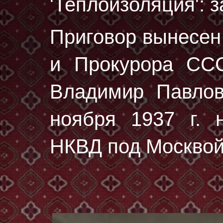
'Теплоизоляция': з
Приговор вынесе
и Прокурора ССС
Владимир Павло
ноября 1937 г.
н
НКВД под Москвой