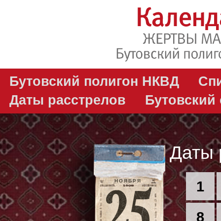
Бутовский полигон НКВД
Сп
Даты расстрелов
Бутовский
Даты 
НОЯБРЯ
1
8