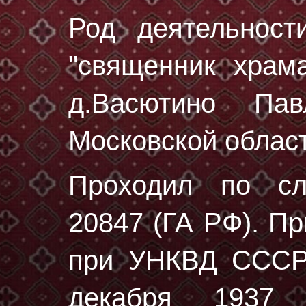
Род деятельност
"священник храм
д.Васютино Пав
Московской област
Проходил по с
20847 (ГА РФ)
. П
при УНКВД СССР 
декaбря 1937 