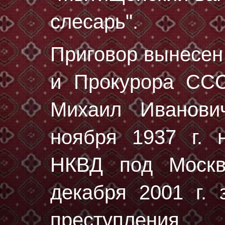
слесарь".
Приговор вынесе
и Прокурора ССС
Михаил Иванов
ноября 1937 г.
н
НКВД под Москв
декaбря 2001 г. 
преступления.