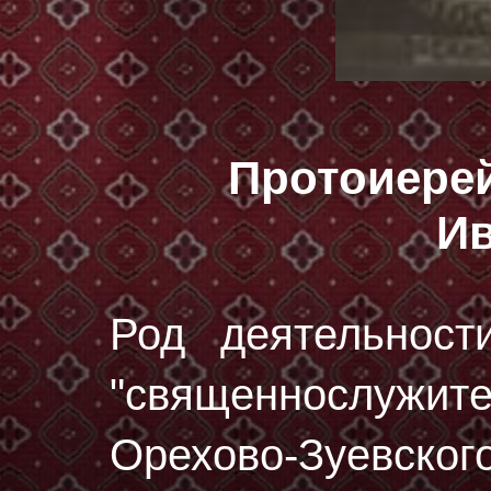
Протоиере
И
Род деятельност
"священнослуж
Орехово-Зуевско