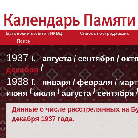
Бутовский полигон НКВД
Список пострадавших
Поиск
1937 г.
августа
/
сентября
/
окт
/
декабря
1938 г.
января
/
февраля
/
март
/
/
/
июня
июля
августа
сентября
Данные о числе расстрелянных на Бу
декабря 1937 года.