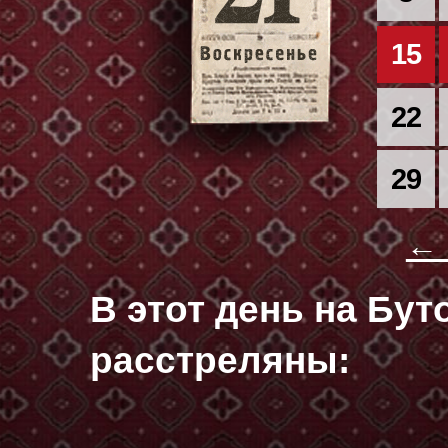
15
22
29
← 
В этот день на Бу
расстреляны: