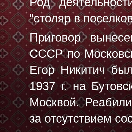
Род деятельност
"столяр в поселко
Приговор вынес
СССР по Московск
Егор Никитич бы
1937 г.
на Бутовс
Москвой. Реабили
за отсутствием со