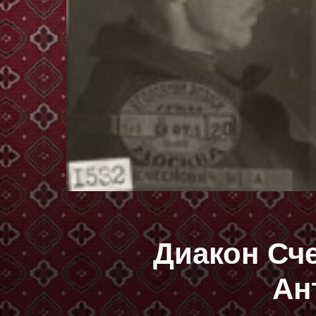
Диакон Сч
Ан