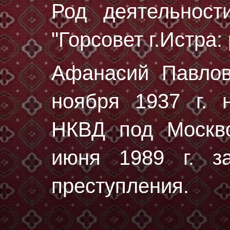
Род деятельност
"Горсовет г.Истра:
Афанасий Павло
ноября 1937 г.
н
НКВД под Москво
июня 1989 г. за
преступления.