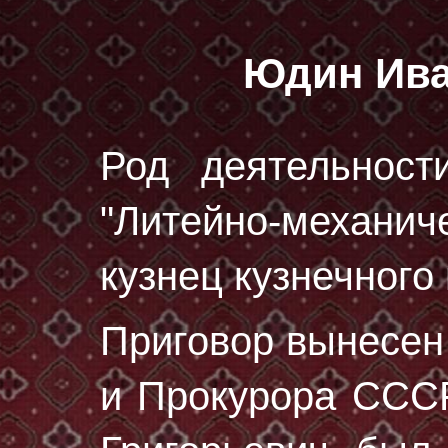
Юдин Ива
Род деятельност
"Литейно-механич
кузнец кузнечного 
Приговор вынесе
и Прокурора СССР