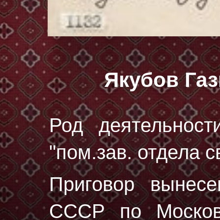
Якубов Га
Род деятельност
"пом.зав. отдела св
Приговор вынес
СССР по Москов