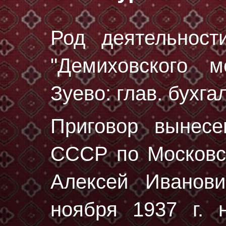
Род деятельност
"Демиховского м
Зуево: глав. бухга
Приговор вынес
СССР по Московск
Алексей Иванов
ноября 1937 г.
н