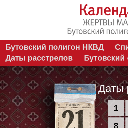
Бутовский полигон НКВД
Сп
Даты расстрелов
Бутовский
Даты 
НОЯБРЯ
1
8