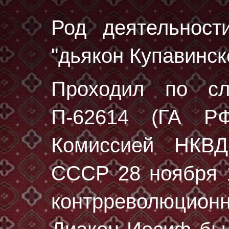
Род деятельност
"дьякон Купавинско
Проходил по с
П-62614 (ГА РФ
Комиссией НКВ
СССР 28 ноября 1
контрреволюци