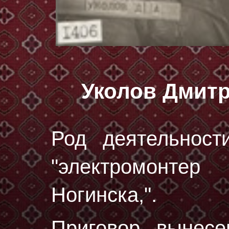
Уколов Дмит
Род деятельност
"электромонте
Ногинска,".
Приговор вынес