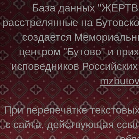
База данных "ЖЕР
расстрелянные на Бутовском
создается Мемориальн
центром "Бутово" и при
исповедников Российских
mzbuto
При перепечатке текстовы
с сайта, действующая ссы
обя