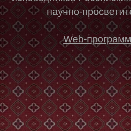
научно-просветите
Web-программи