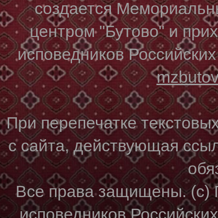
создается Мемориальн
центром "Бутово" и при
исповедников Российских
mzbuto
При перепечатке текстовы
с сайта, действующая ссы
обя
Все права защищены. (с)
исповедников Российски