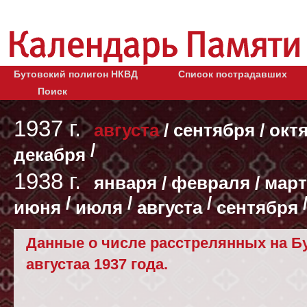
Бутовский полигон НКВД
Список пострадавших
Поиск
1937 г.
августа
/
сентября
/
окт
/
декабря
1938 г.
января
/
февраля
/
март
/
/
/
июня
июля
августа
сентября
Данные о числе расстрелянных на Бу
августаа 1937 года.