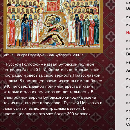
и
В
и
и
Н
и
и
В
Икона Собора Новомучеников Бутовских. 2007 г.
и
«Русской Голгофой» назвал Бутовский полигон
патриарх Алексий II. Действительно, многие люди
А
пострадали здесь за свою верность Православной
и
Церкви. В настоящее время известны имена более
940 человек, главной причиной ареста и казни
и
которых стала их религиозная деятельность. В
и
электронной версии Бутовского синодика имена
тех из них, кто уже прославлен Русской Церковью в
и
лике святых, выделены красным цветом. В
п
настоящее время это уже более 300 человек.
п
С