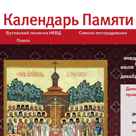
Бутовский полигон НКВД
Список пострадавших
Поиск
янва
июля
декаб
Данн
прав
д
м
п