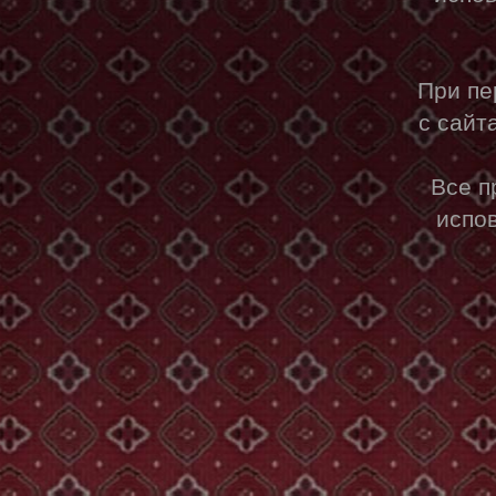
При пе
с сайт
Все п
испо