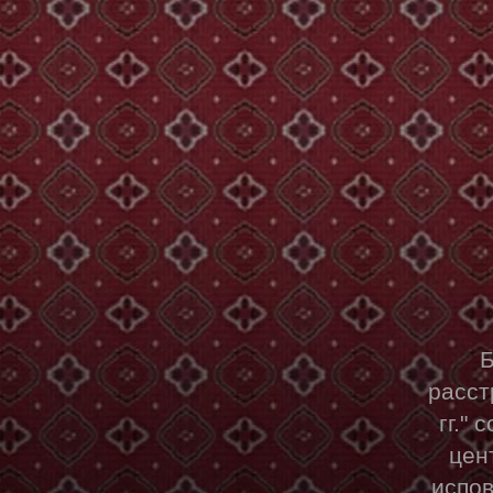
расст
гг."
цен
испов