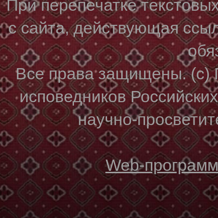
При перепечатке текстовы
с сайта, действующая ссы
обя
Все права защищены. (с)
исповедников Российски
научно-просветите
Web-программи