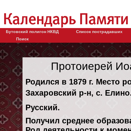
Бутовский полигон НКВД
Список пострадавших
Поиск
Протоиерей Ио
Родился в 1879 г. Место р
Захаровский р-н, с. Елино
Русский.
Получил среднее образов
Род деятельности к момен