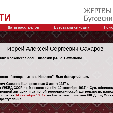
Даты расстрелов
Бутовский синодик
Помо
Иерей Алексей Сергеевич Сахаров
ния: Московская обл., Плавский р-н, с. Рахманово.
реста - "священник в с. Иевлево". Был беспартийным.
ич Сахаров был арестован 8 июня 1937 г.
 УНКВД СССР по Московской обл. 10 сентября 1937 г. Суть обвинен
онной агитации и активной террористической деятельности, напр
асстрелян
14 сентября 1937 г.
на Бутовском полигоне НКВД под Москв
 преступления.