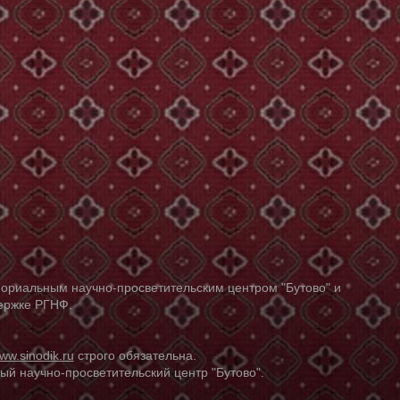
ориальным научно-просветительским центром "Бутово" и
держке РГНФ.
ww.sinodik.ru
строго обязательна.
й научно-просветительский центр "Бутово".