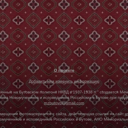
О проекте
Добавить или изменить информацию
е на Бутовском полигоне НКВД в 1937-1938 гг." создается Мем
ама Новомучеников и исповедников Российских в Бутове при под
mzbutovo@gmail.com
азмещении фотоматериалов с сайта, действующая ссылка на сайт
w
омучеников и исповедников Российских в Бутове, АНО Мемориальны