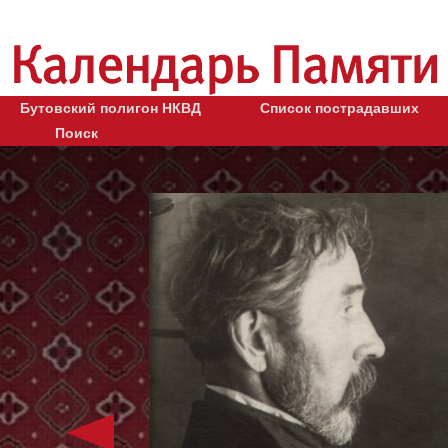
Бутовский полигон НКВД
Список пострадавших
Поиск