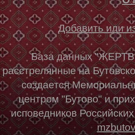
Добавить или 
База данных "ЖЕР
расстрелянные на Бутовском
создается Мемориальн
центром "Бутово" и при
исповедников Российских
mzbuto