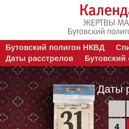
Бутовский полигон НКВД
Сп
Даты расстрелов
Бутовский
Даты 
ОКТЯБРЯ
4