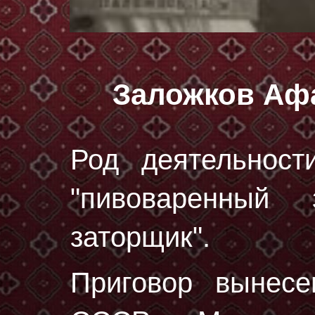
Заложков Аф
Род деятельност
"пивоваренный
заторщик".
Приговор вынес