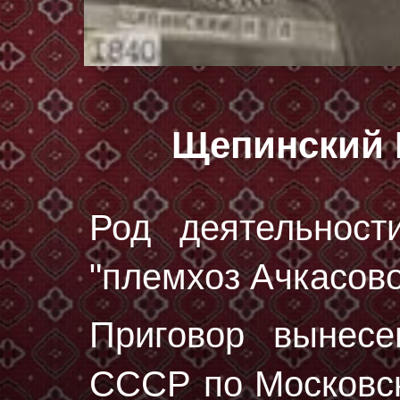
Щепинский 
Род деятельност
"племхоз Ачкасово
Приговор вынес
СССР по Московск