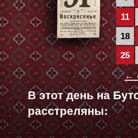
11
18
25
← 
В этот день на Бу
расстреляны: