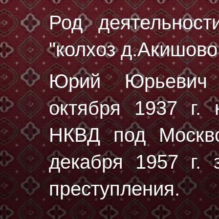
Род деятельност
"колхоз д.Акишово
Юрий Юрьевич
октября 1937 г.
н
НКВД под Москво
декaбря 1957 г. 
преступления.