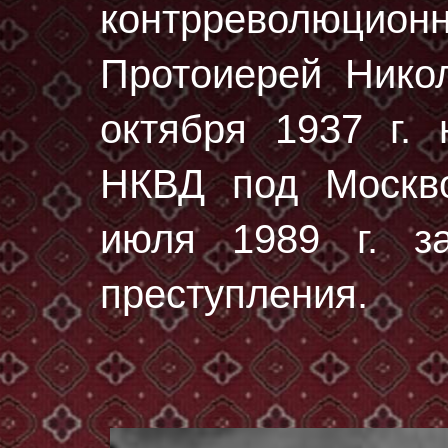
контрреволюц
Протоиерей Нико
октября 1937 г.
н
НКВД под Москво
июля 1989 г. за
преступления.