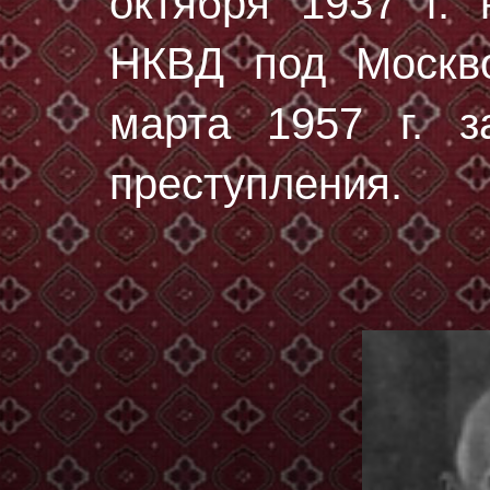
октября 1937 г.
н
НКВД под Москво
марта 1957 г. з
преступления.