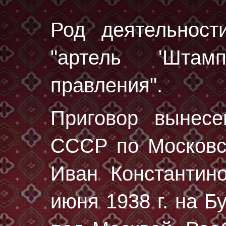
Род деятельност
"артель 'Штамп
правления".
Приговор вынес
СССР по Московск
Иван Константин
июня 1938 г.
на Бу