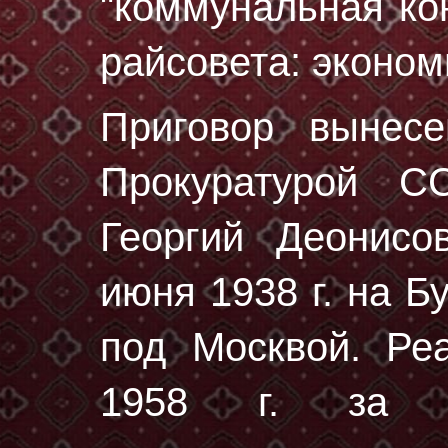
"коммунальная ко
райсовета: эконом
Приговор вынес
Прокуратурой 
Георгий Деонис
июня 1938 г.
на Бу
под Москвой. Ре
1958 г. за от