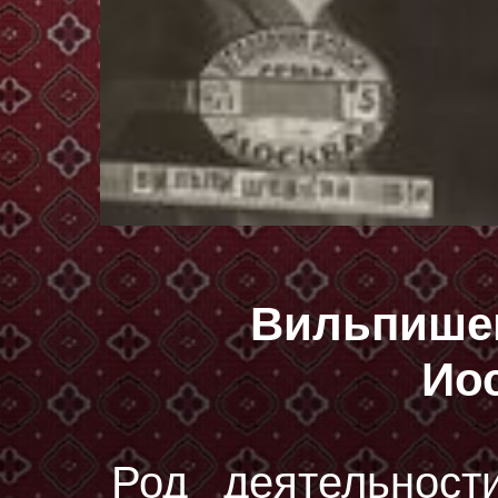
Вильпише
Ио
Род деятельност