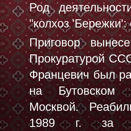
Род деятельност
"колхоз 'Бережки':
Приговор вынес
Прокуратурой ССС
Францевич был р
на Бутовском 
Москвой. Реабил
1989 г. за от