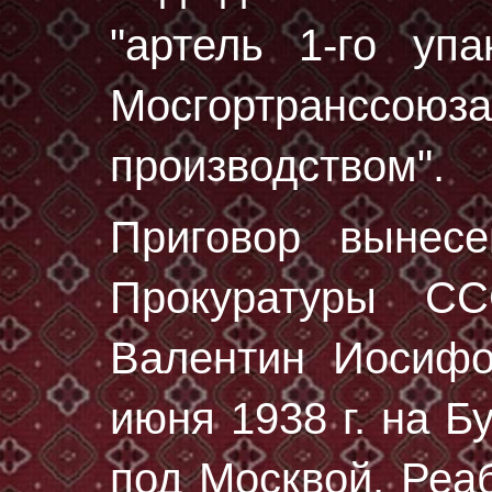
"артель 1-го упа
Мосгортрансс
производством".
Приговор вынес
Прокуратуры С
Валентин Иосиф
июня 1938 г.
на Бу
под Москвой. Реа