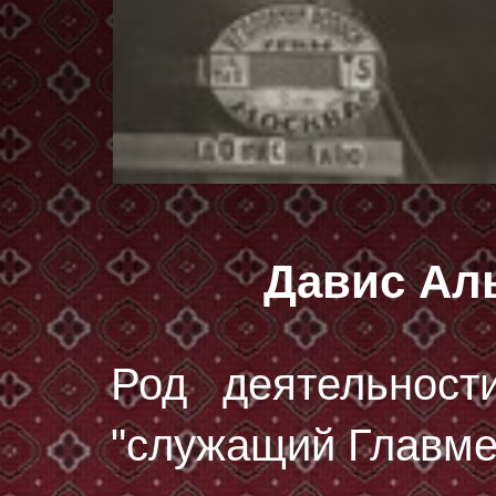
Давис Ал
Род деятельност
"служащий Главме