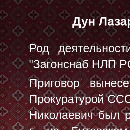
Дун Лаза
Род деятельност
"Загонснаб НЛП Р
Приговор вынес
Прокуратурой ССС
Николаевич был 