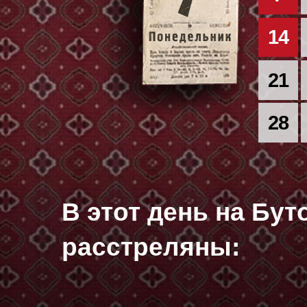
14
21
28
В этот день на Бу
расстреляны: