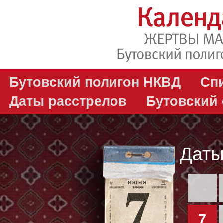
Бутовский полигон НКВД
Сп
Даты расстрелов
Бутовский
Даты
ИЮНЯ
7