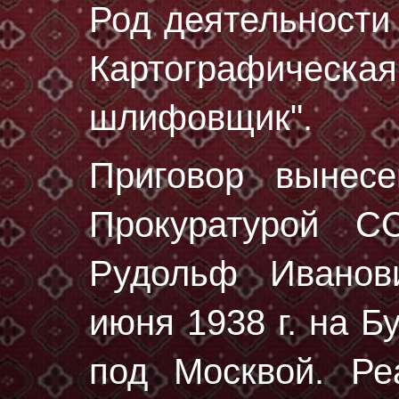
Род деятельности 
Картографичес
шлифовщик".
Приговор вынес
Прокуратурой 
Рудольф Ивано
июня 1938 г.
на Бу
под Москвой. Ре