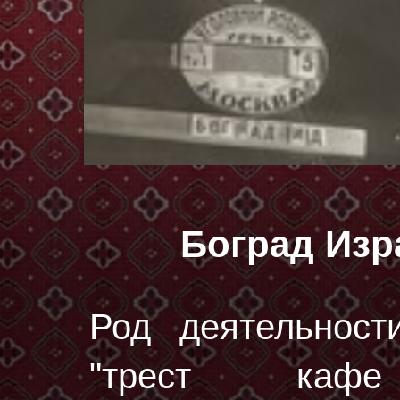
Боград Из
Род деятельност
"трест каф