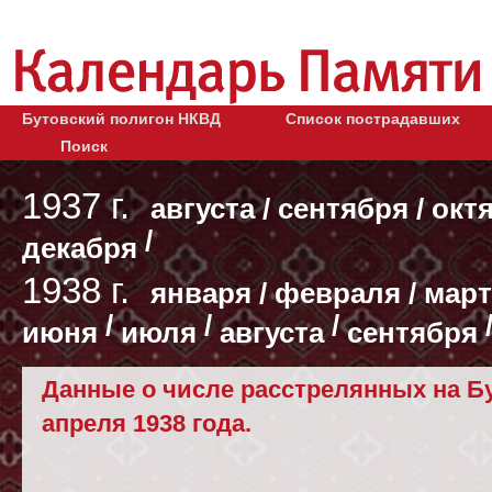
Бутовский полигон НКВД
Список пострадавших
Поиск
1937 г.
августа
/
сентября
/
окт
/
декабря
1938 г.
января
/
февраля
/
март
/
/
/
июня
июля
августа
сентября
Данные о числе расстрелянных на Бу
апреля 1938 года.