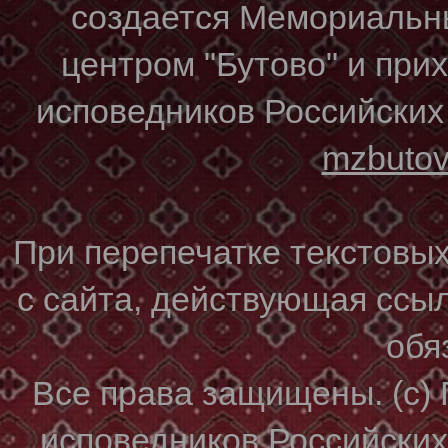
создается Мемориальн
центром "Бутово" и при
исповедников Российских
mzbuto
При перепечатке текстовы
с сайта, действующая ссы
обя
Все права защищены. (с)
исповедников Российски