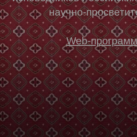
научно-просветите
Web-программи