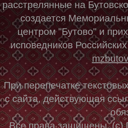
расстрелянные на Бутовском
создается Мемориальн
центром "Бутово" и при
исповедников Российских
mzbuto
При перепечатке текстовы
с сайта, действующая ссы
обя
Все права защищены. (с)