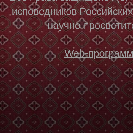
исповедников Российски
научно-просветите
Web-программи