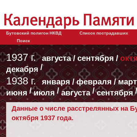
Бутовский полигон НКВД
Список пострадавших
Поиск
1937 г.
августа
/
сентября
/
окт
/
декабря
1938 г.
января
/
февраля
/
март
/
/
/
июня
июля
августа
сентября
Данные о числе расстрелянных на Бу
октября 1937 года.