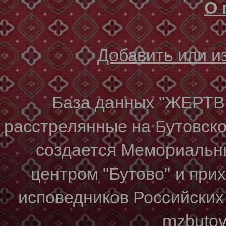
О 
Добавить или 
База данных "ЖЕР
расстрелянные на Бутовском
создается Мемориальн
центром "Бутово" и при
исповедников Российских
mzbuto