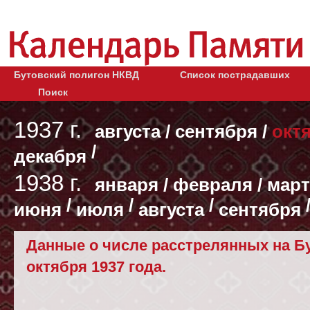
Бутовский полигон НКВД
Список пострадавших
Поиск
1937 г.
августа
/
сентября
/
окт
/
декабря
1938 г.
января
/
февраля
/
март
/
/
/
июня
июля
августа
сентября
Данные о числе расстрелянных на Бу
октября 1937 года.