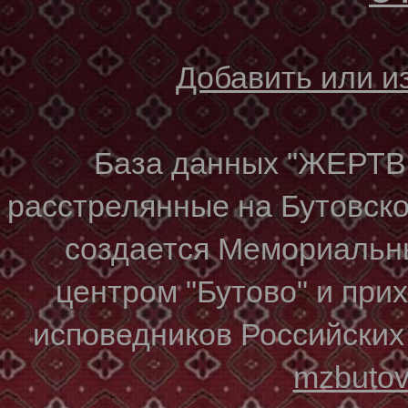
Добавить или 
База данных "ЖЕР
расстрелянные на Бутовском
создается Мемориальн
центром "Бутово" и при
исповедников Российских
mzbuto