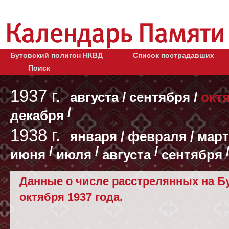
Бутовский полигон НКВД
Список пострадавших
Поиск
1937 г.
августа
/
сентября
/
окт
/
декабря
1938 г.
января
/
февраля
/
март
/
/
/
июня
июля
августа
сентября
Данные о числе расстрелянных на Бу
октября 1937 года.