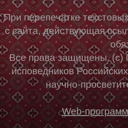
При перепечатке текстовы
с сайта, действующая ссы
обя
Все права защищены. (с)
исповедников Российски
научно-просветите
Web-программи