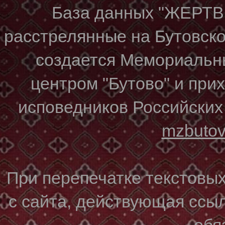
База данных "ЖЕР
расстрелянные на Бутовском
создается Мемориальн
центром "Бутово" и при
исповедников Российских
mzbuto
При перепечатке текстовы
с сайта, действующая ссы
обя