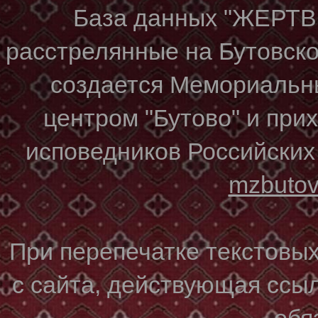
База данных "ЖЕР
расстрелянные на Бутовском
создается Мемориальн
центром "Бутово" и при
исповедников Российских
mzbuto
При перепечатке текстовы
с сайта, действующая ссы
обя