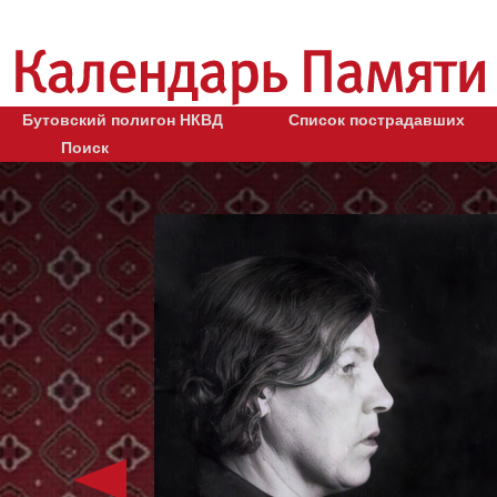
Бутовский полигон НКВД
Список пострадавших
Поиск