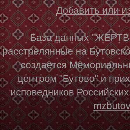
Добавить или 
База данных "ЖЕР
расстрелянные на Бутовском
создается Мемориальн
центром "Бутово" и при
исповедников Российских
mzbuto