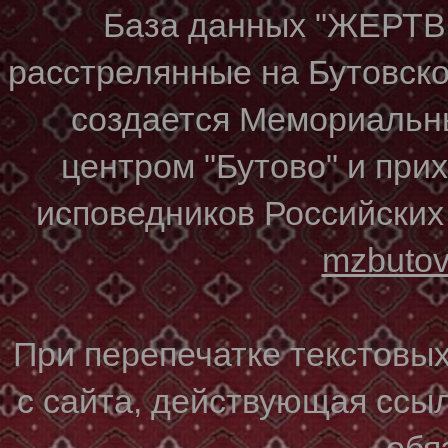
База данных "ЖЕР
расстрелянные на Бутовском
создается Мемориальн
центром "Бутово" и при
исповедников Российских
mzbuto
При перепечатке текстовы
с сайта, действующая ссы
обя