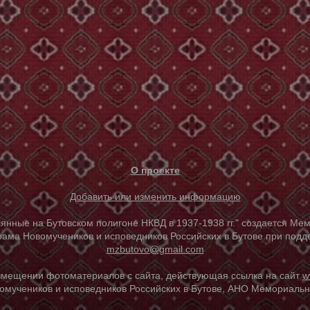
О проекте
Добавить или изменить информацию
е на Бутовском полигоне НКВД в 1937-1938 гг." создается Мем
ама Новомучеников и исповедников Российских в Бутове при под
mzbutovo@gmail.com
азмещении фотоматериалов с сайта, действующая ссылка на сайт
w
омучеников и исповедников Российских в Бутове, АНО Мемориальны