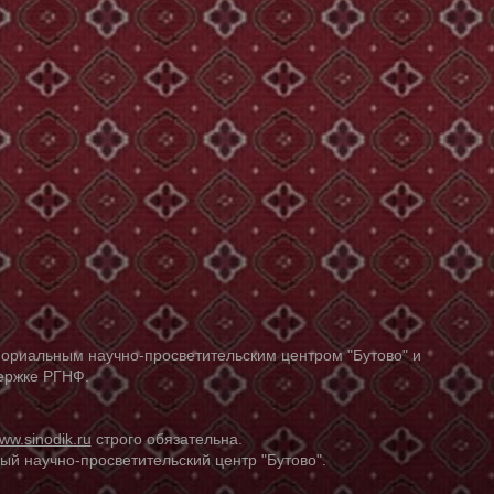
ориальным научно-просветительским центром "Бутово" и
держке РГНФ.
ww.sinodik.ru
строго обязательна.
й научно-просветительский центр "Бутово".