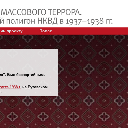
чь проекту
Поиск
ник". Был беспартийным.
густа 1938 г.
на Бутовском
.