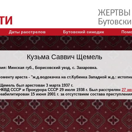
Даты расстрелов
Бутовский синодик
Помо
Кузьма Саввич Щемель
ия: Минская губ., Борисовский уезд, с. Захаровка.
оменту ареста - "ж.д.водокачка на ст.Кубинка Западной ж.д.: истоп
Щемель был арестован 3 марта 1937 г.
НКВД СССР и Прокурора СССР 29 июля 1938 г. Был расстрелян
27 ав
абилитирован 15 июня 2001 г. за отсутствием состава преступления