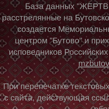
База данных "ЖЕР
расстрелянные на Бутовском
создается Мемориальн
центром "Бутово" и при
исповедников Российских
mzbuto
При перепечатке текстовы
с сайта, действующая ссы
обя