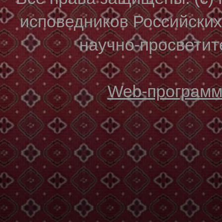
исповедников Российски
научно-просветите
Web-программи