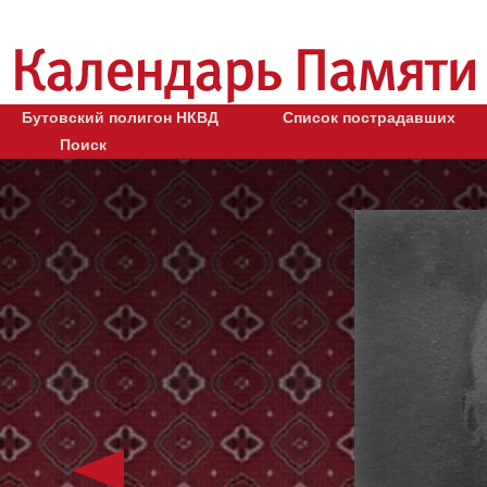
Бутовский полигон НКВД
Список пострадавших
Поиск