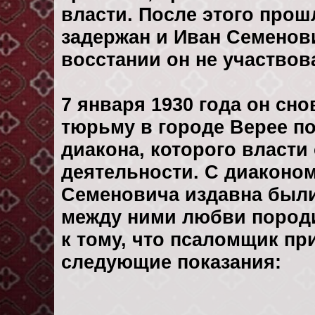
власти. После этого прош
задержан и Иван Семенови
восстании он не участвов
7 января 1930 года он сн
тюрьму в городе Верее по
диакона, которого власт
деятельности. С диаконо
Семеновича издавна были
между ними любви породи
к тому, что псаломщик пр
следующие показания: