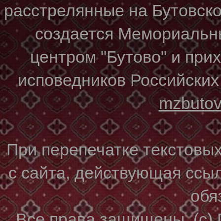
расстрелянные на Бутовском
создается Мемориальн
центром "Бутово" и при
исповедников Российских
mzbuto
При перепечатке текстовы
с сайта, действующая ссы
обя
Все права защищены. (с)