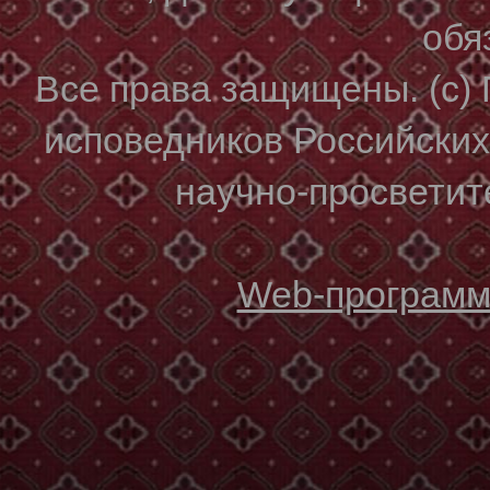
обя
Все права защищены. (с)
исповедников Российски
научно-просветите
Web-программи