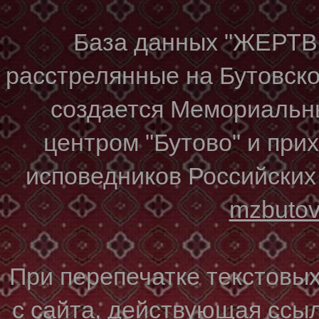
База данных "ЖЕР
расстрелянные на Бутовском
создается Мемориальн
центром "Бутово" и при
исповедников Российских
mzbuto
При перепечатке текстовы
с сайта, действующая ссы