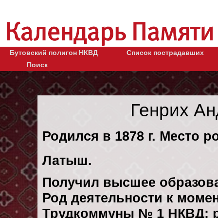
Бутовский полигон НКВД
Список пострадавших
Поиск
Генрих А
Родился в 1878 г. Место ро
Латыш.
Получил высшее образов
Род деятельности к момен
Трудкоммуны № 1 НКВД: р