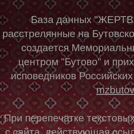
База данных "ЖЕР
расстрелянные на Бутовском
создается Мемориальн
центром "Бутово" и при
исповедников Российских
mzbuto
При перепечатке текстовы
с сайта, действующая ссы