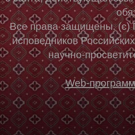
обя
Все права защищены. (с)
исповедников Российски
научно-просветите
Web-программи