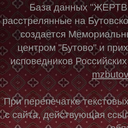
База данных "ЖЕР
расстрелянные на Бутовском
создается Мемориальн
центром "Бутово" и при
исповедников Российских
mzbuto
При перепечатке текстовы
с сайта, действующая ссы
обя