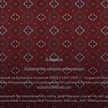
О проекте
Добавить или изменить информацию
е на Бутовском полигоне НКВД в 1937-1938 гг." создается Мем
ама Новомучеников и исповедников Российских в Бутове при под
mzbutovo@gmail.com
азмещении фотоматериалов с сайта, действующая ссылка на сайт
w
омучеников и исповедников Российских в Бутове, АНО Мемориальны