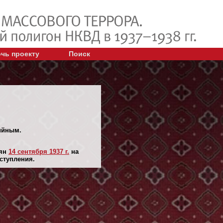
чь проекту
Поиск
тийным.
лян
14 сентября 1937 г.
на
ступления.