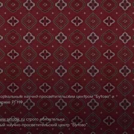
ориальным научно-просветительским центром "Бутово" и
держке РГНФ.
ww.sinodik.ru
строго обязательна.
й научно-просветительский центр "Бутово".