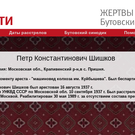
Даты расстрелов
Бутовский синодик
Помо
Петр Константинович Шишков
ния: Московская обл., Крапивенский р-н,в с. Пришня.
моменту ареста - "машиновед колхоза им. Куйбышева". Был беспар
ович Шишков был арестован 16 августа 1937 г.
 УНКВД СССР по Московской обл. 10 сентября 1937 г. Был расстре
осквой. Реабилитирован 30 мая 1989 г. за отсутствием состава пре